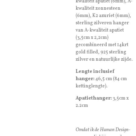
kwaliteit apatiet (6mm), A-
kwaliteit zonnesteen
(6mm), K2 azuriet (6mm),
sterling zilveren hanger
van A-kwaliteit apatiet
(3,5cm x 2,2cm)
gecombineerd met 14krt
gold filled, 925 sterling
zilver en natuurlijke zijde.
Lengte inclusief
hanger:
46,5 cm (84 cm
kettinglengte).
Apatiethanger:
3,5cm x
2.2cm
Omdat ik de Human Design-