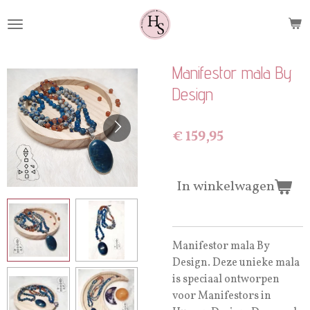
Ga
direct
naar
de
Manifestor mala By
hoofdinhoud
Design
€ 159,95
In winkelwagen
Manifestor mala By
Design. Deze unieke mala
is speciaal ontworpen
voor Manifestors in