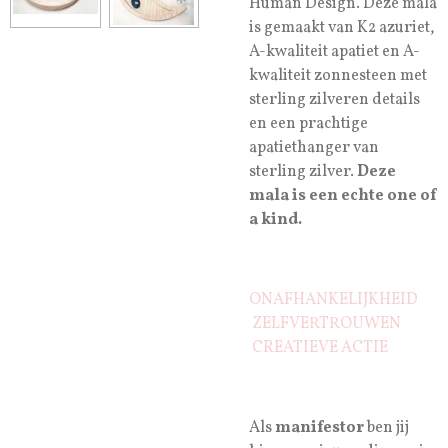
Human Design. Deze mala
is gemaakt van K2 azuriet,
A-kwaliteit apatiet en A-
kwaliteit zonnesteen met
sterling zilveren details
en een prachtige
apatiethanger van
sterling zilver.
Deze
mala is een echte one of
a kind.
ONAFHANKELIJKHEID
ZELFVERTROUWEN
CREATIEVE ACTIE
Als
manifestor
ben jij