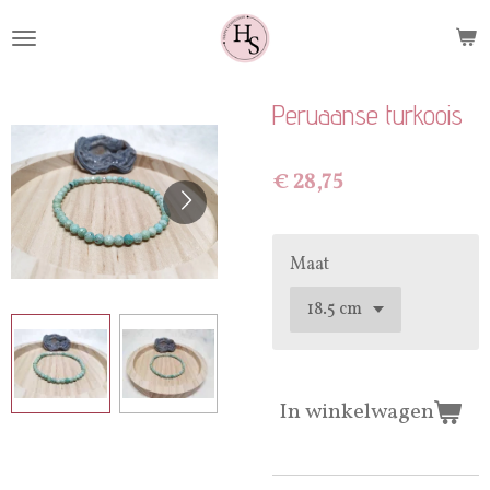
Ga
direct
naar
de
Peruaanse turkoois
hoofdinhoud
€ 28,75
Maat
In winkelwagen