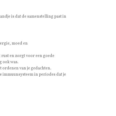
andje is dat de samenstelling past in
nergie, moed en
ot rust en zorgt voor een goede
g ook was.
het ordenen van je gedachten.
 je immuunsysteem in periodes dat je