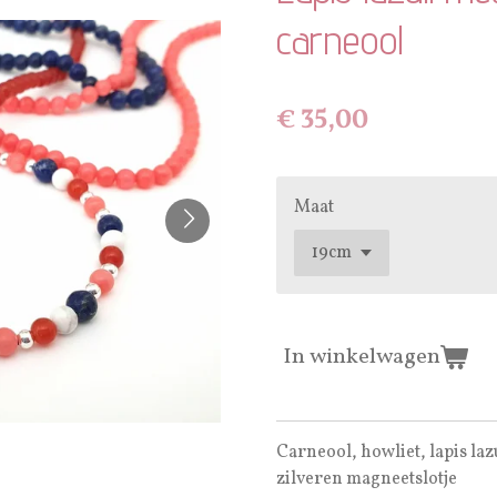
carneool
€ 35,00
Maat
In winkelwagen
Carneool,
howliet, lapis la
zilveren magneetslotje