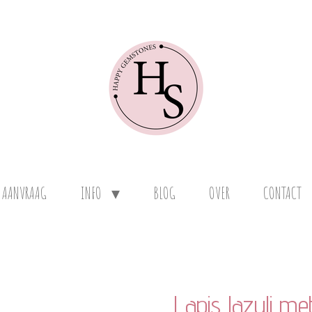
 AANVRAAG
INFO
BLOG
OVER
CONTACT
Lapis lazuli me