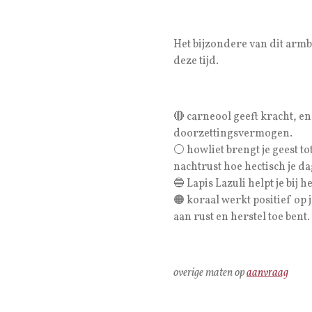
Het bijzondere van dit armb
deze tijd.
🔴
carneool geeft kracht, e
doorzettingsvermogen.
⚪
howliet brengt je geest t
nachtrust hoe hectisch je da
🔵
Lapis Lazuli helpt je bij 
🟠
koraal werkt positief op
aan rust en herstel toe bent.
overige maten op
aanvraag