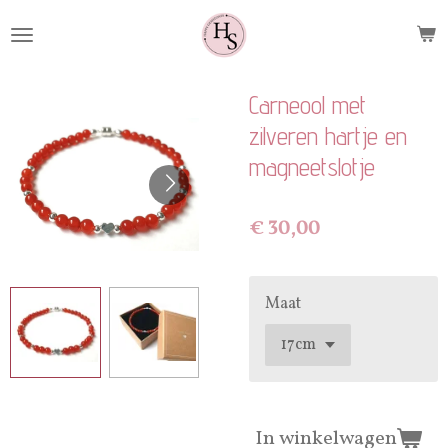
Ga
direct
naar
de
Carneool met
hoofdinhoud
zilveren hartje en
magneetslotje
€ 30,00
Maat
In winkelwagen