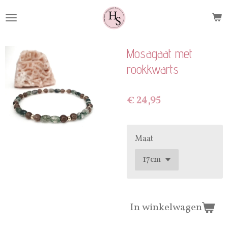
Ga
direct
naar
de
Mosagaat met
hoofdinhoud
rookkwarts
€ 24,95
Maat
In winkelwagen