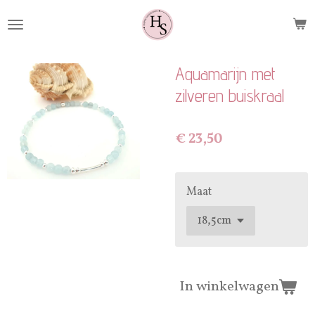
Ga
direct
naar
de
Aquamarijn met
hoofdinhoud
zilveren buiskraal
€ 23,50
Maat
In winkelwagen