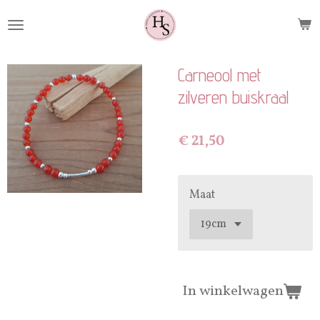
Ga
direct
naar
de
Carneool met
hoofdinhoud
zilveren buiskraal
€ 21,50
Maat
In winkelwagen