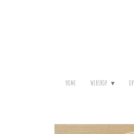
Ga
direct
naar
de
hoofdinhoud
HOME
WEBSHOP
OP