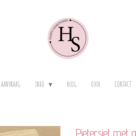
 AANVRAAG
INFO
BLOG
OVER
CONTACT
Pietersiet met g