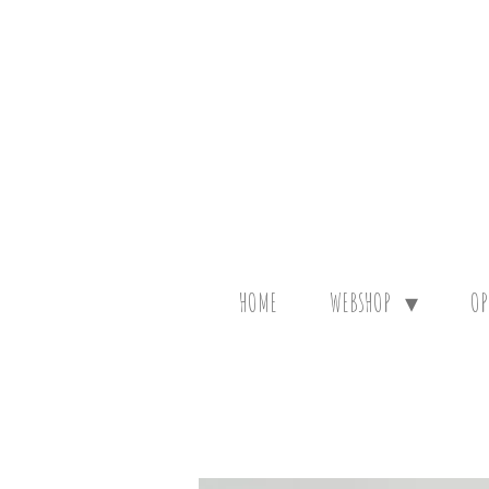
Ga
direct
naar
de
hoofdinhoud
HOME
WEBSHOP
OP