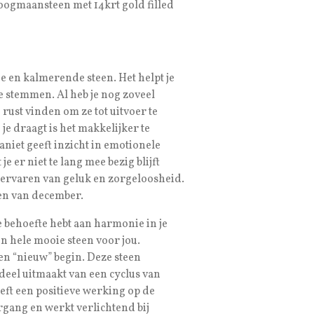
ogmaansteen met 14krt gold filled
e en kalmerende steen. Het helpt je
te stemmen. Al heb je nog zoveel
e rust vinden om ze tot uitvoer te
 je draagt is het makkelijker te
aniet geeft inzicht in emotionele
je er niet te lang mee bezig blijft
 ervaren van geluk en zorgeloosheid.
een van december.
 behoefte hebt aan harmonie in je
en hele mooie steen voor jou.
en “nieuw” begin. Deze steen
 deel uitmaakt van een cyclus van
ft een positieve werking op de
gang en werkt verlichtend bij