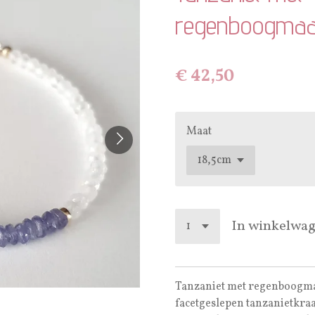
regenboogmaa
€ 42,50
Maat
In winkelwa
Tanzaniet met regenboogm
facetgeslepen tanzanietkra