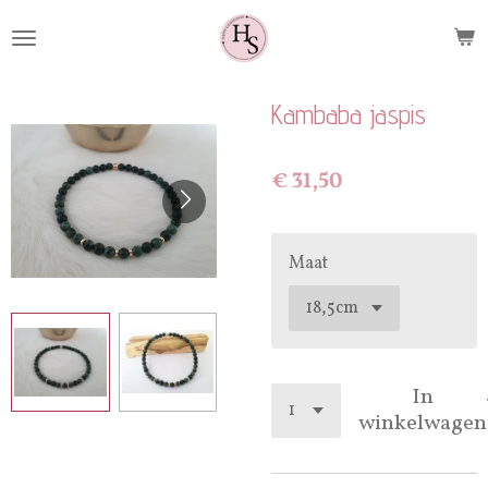
Ga
direct
naar
de
Kambaba jaspis
hoofdinhoud
€ 31,50
Maat
In
winkelwagen