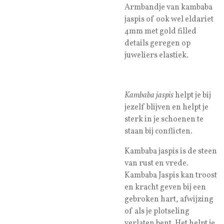
Armbandje van kambaba
jaspis of ook wel eldariet
4mm met gold filled
details geregen op
juweliers elastiek.
Kambaba jaspis
helpt je bij
jezelf blijven en helpt je
sterk in je schoenen te
staan bij conflicten.
Kambaba jaspis is de steen
van rust en vrede.
Kambaba Jaspis kan troost
en kracht geven bij een
gebroken hart, afwijzing
of als je plotseling
verlaten bent. Het helpt je