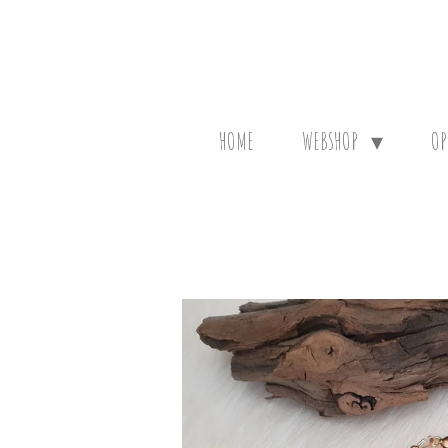
Ga
direct
naar
de
hoofdinhoud
HOME
WEBSHOP
OP