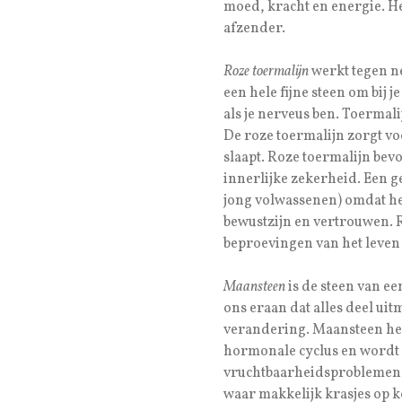
moed, kracht en energie. Het
afzender.
Roze toermalijn
werkt tegen ne
een hele fijne steen om bij je
als je nerveus ben. Toerma
De roze toermalijn zorgt v
slaapt. Roze toermalijn bevo
innerlijke zekerheid. Een 
jong volwassenen) omdat het
bewustzijn en vertrouwen. Ro
beproevingen van het leven 
Maansteen
is de steen van ee
ons eraan dat alles deel uit
verandering. Maansteen hee
hormonale cyclus en wordt 
vruchtbaarheidsproblemen. 
waar makkelijk krasjes op 