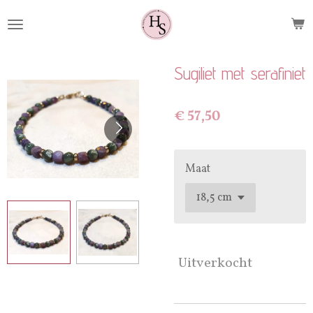
Ga
direct
naar
de
Sugiliet met serafiniet
hoofdinhoud
€ 57,50
Maat
Uitverkocht